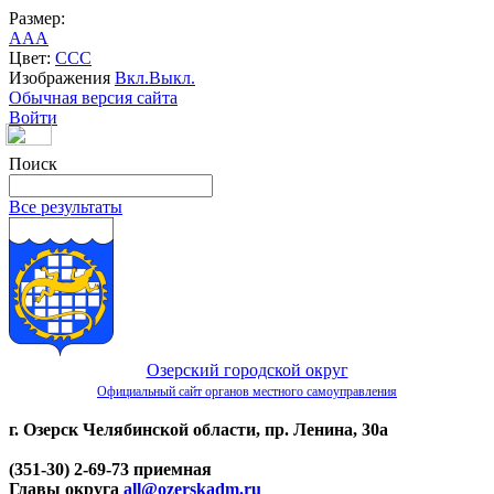
Размер:
A
A
A
Цвет:
C
C
C
Изображения
Вкл.
Выкл.
Обычная версия сайта
Войти
Поиск
Все результаты
Озерский городской округ
Официальный сайт органов местного самоуправления
г. Озерск Челябинской области, пр. Ленина, 30а
(351-30) 2-69-73 приемная
Главы округа
all@ozerskadm.ru