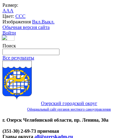
Размер:
A
A
A
Цвет:
C
C
C
Изображения
Вкл.
Выкл.
Обычная версия сайта
Войти
Поиск
Все результаты
Озерский городской округ
Официальный сайт органов местного самоуправления
г. Озерск Челябинской области, пр. Ленина, 30а
(351-30) 2-69-73 приемная
Главы округа
all@ozerskadm.ru