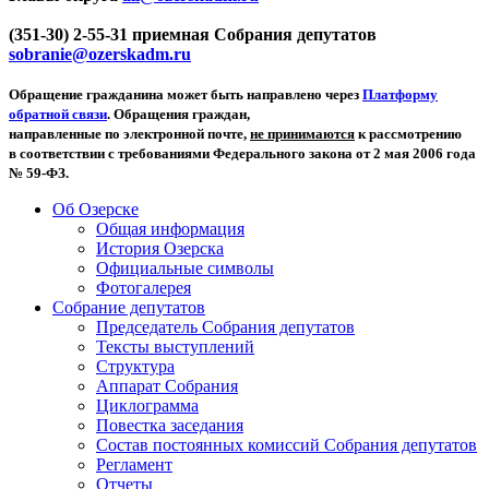
(351-30) 2-55-31 приемная Собрания депутатов
sobranie@ozerskadm.ru
Обращение гражданина может быть направлено через
Платформу
обратной связи
. Обращения граждан,
направленные по электронной почте,
не принимаются
к рассмотрению
в соответствии с требованиями Федерального закона от 2 мая 2006 года
№ 59-ФЗ.
Об Озерске
Общая информация
История Озерска
Официальные символы
Фотогалерея
Собрание депутатов
Председатель Собрания депутатов
Тексты выступлений
Структура
Аппарат Собрания
Циклограмма
Повестка заседания
Состав постоянных комиссий Собрания депутатов
Регламент
Отчеты