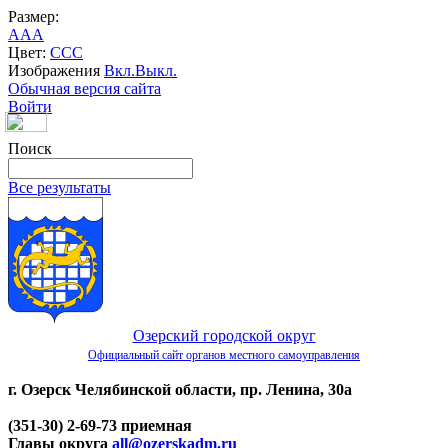
Размер:
A
A
A
Цвет:
C
C
C
Изображения
Вкл.
Выкл.
Обычная версия сайта
Войти
Поиск
Все результаты
Озерский городской округ
Официальный сайт органов местного самоуправления
г. Озерск Челябинской области, пр. Ленина, 30а
(351-30) 2-69-73 приемная
Главы округа
all@ozerskadm.ru