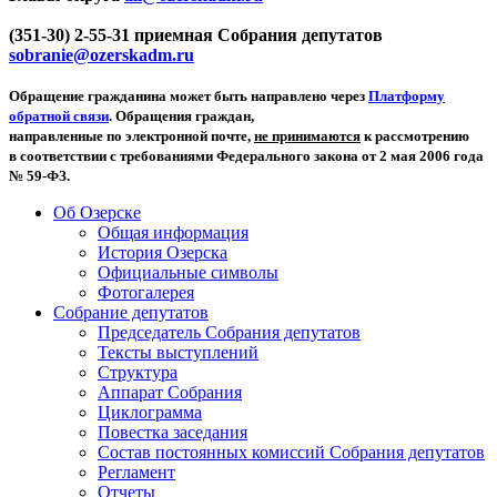
(351-30) 2-55-31 приемная Собрания депутатов
sobranie@ozerskadm.ru
Обращение гражданина может быть направлено через
Платформу
обратной связи
. Обращения граждан,
направленные по электронной почте,
не принимаются
к рассмотрению
в соответствии с требованиями Федерального закона от 2 мая 2006 года
№ 59-ФЗ.
Об Озерске
Общая информация
История Озерска
Официальные символы
Фотогалерея
Собрание депутатов
Председатель Собрания депутатов
Тексты выступлений
Структура
Аппарат Собрания
Циклограмма
Повестка заседания
Состав постоянных комиссий Собрания депутатов
Регламент
Отчеты