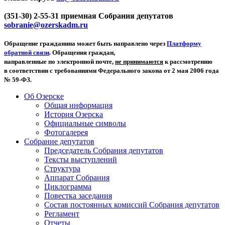
(351-30) 2-55-31 приемная Собрания депутатов
sobranie@ozerskadm.ru
Обращение гражданина может быть направлено через
Платформу
обратной связи
. Обращения граждан,
направленные по электронной почте,
не принимаются
к рассмотрению
в соответствии с требованиями Федерального закона от 2 мая 2006 года
№ 59-ФЗ.
Об Озерске
Общая информация
История Озерска
Официальные символы
Фотогалерея
Собрание депутатов
Председатель Собрания депутатов
Тексты выступлений
Структура
Аппарат Собрания
Циклограмма
Повестка заседания
Состав постоянных комиссий Собрания депутатов
Регламент
Отчеты