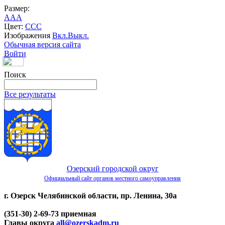
Размер:
A
A
A
Цвет:
C
C
C
Изображения
Вкл.
Выкл.
Обычная версия сайта
Войти
Поиск
Все результаты
Озерский городской округ
Официальный сайт органов местного самоуправления
г. Озерск Челябинской области, пр. Ленина, 30а
(351-30) 2-69-73 приемная
Главы округа
all@ozerskadm.ru