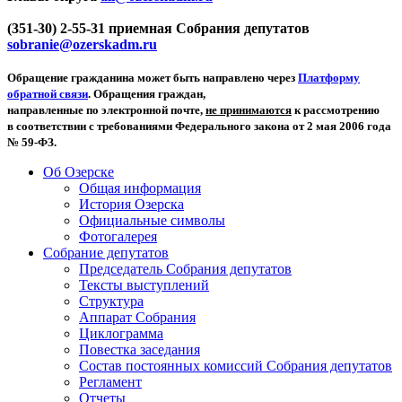
(351-30) 2-55-31 приемная Собрания депутатов
sobranie@ozerskadm.ru
Обращение гражданина может быть направлено через
Платформу
обратной связи
. Обращения граждан,
направленные по электронной почте,
не принимаются
к рассмотрению
в соответствии с требованиями Федерального закона от 2 мая 2006 года
№ 59-ФЗ.
Об Озерске
Общая информация
История Озерска
Официальные символы
Фотогалерея
Собрание депутатов
Председатель Собрания депутатов
Тексты выступлений
Структура
Аппарат Собрания
Циклограмма
Повестка заседания
Состав постоянных комиссий Собрания депутатов
Регламент
Отчеты