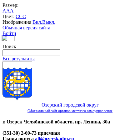
Размер:
A
A
A
Цвет:
C
C
C
Изображения
Вкл.
Выкл.
Обычная версия сайта
Войти
Поиск
Все результаты
Озерский городской округ
Официальный сайт органов местного самоуправления
г. Озерск Челябинской области, пр. Ленина, 30а
(351-30) 2-69-73 приемная
Главы округа
all@ozerskadm.ru