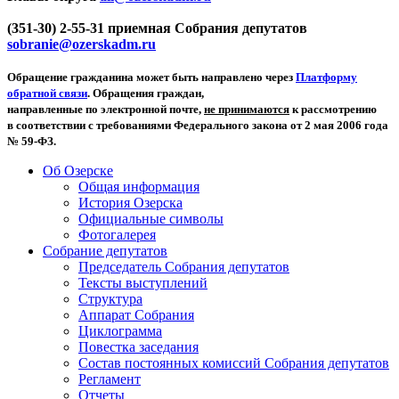
(351-30) 2-55-31 приемная Собрания депутатов
sobranie@ozerskadm.ru
Обращение гражданина может быть направлено через
Платформу
обратной связи
. Обращения граждан,
направленные по электронной почте,
не принимаются
к рассмотрению
в соответствии с требованиями Федерального закона от 2 мая 2006 года
№ 59-ФЗ.
Об Озерске
Общая информация
История Озерска
Официальные символы
Фотогалерея
Собрание депутатов
Председатель Собрания депутатов
Тексты выступлений
Структура
Аппарат Собрания
Циклограмма
Повестка заседания
Состав постоянных комиссий Собрания депутатов
Регламент
Отчеты