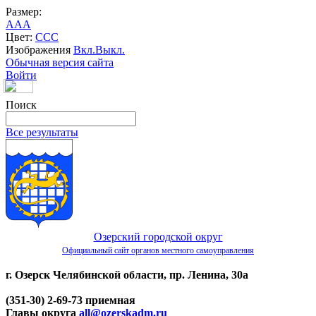
Размер:
A
A
A
Цвет:
C
C
C
Изображения
Вкл.
Выкл.
Обычная версия сайта
Войти
Поиск
Все результаты
Озерский городской округ
Официальный сайт органов местного самоуправления
г. Озерск Челябинской области, пр. Ленина, 30а
(351-30) 2-69-73 приемная
Главы округа
all@ozerskadm.ru