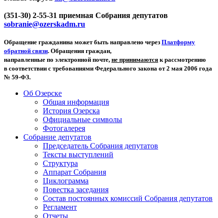
(351-30) 2-55-31 приемная Собрания депутатов
sobranie@ozerskadm.ru
Обращение гражданина может быть направлено через
Платформу
обратной связи
. Обращения граждан,
направленные по электронной почте,
не принимаются
к рассмотрению
в соответствии с требованиями Федерального закона от 2 мая 2006 года
№ 59-ФЗ.
Об Озерске
Общая информация
История Озерска
Официальные символы
Фотогалерея
Собрание депутатов
Председатель Собрания депутатов
Тексты выступлений
Структура
Аппарат Собрания
Циклограмма
Повестка заседания
Состав постоянных комиссий Собрания депутатов
Регламент
Отчеты