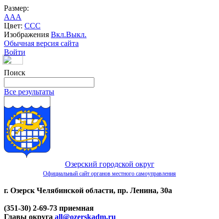
Размер:
A
A
A
Цвет:
C
C
C
Изображения
Вкл.
Выкл.
Обычная версия сайта
Войти
Поиск
Все результаты
Озерский городской округ
Официальный сайт органов местного самоуправления
г. Озерск Челябинской области, пр. Ленина, 30а
(351-30) 2-69-73 приемная
Главы округа
all@ozerskadm.ru