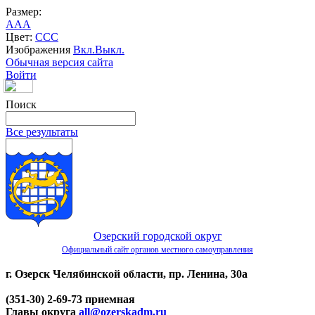
Размер:
A
A
A
Цвет:
C
C
C
Изображения
Вкл.
Выкл.
Обычная версия сайта
Войти
Поиск
Все результаты
Озерский городской округ
Официальный сайт органов местного самоуправления
г. Озерск Челябинской области, пр. Ленина, 30а
(351-30) 2-69-73 приемная
Главы округа
all@ozerskadm.ru