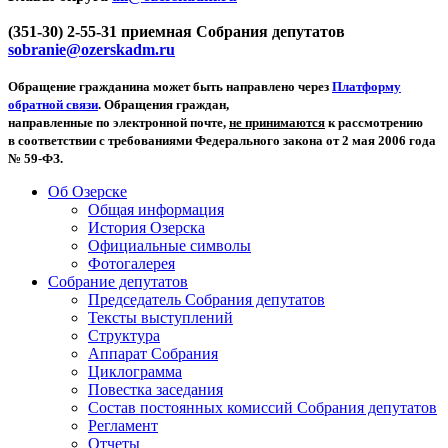
(351-30) 2-55-31 приемная Собрания депутатов
sobranie@ozerskadm.ru
Обращение гражданина может быть направлено через
Платформу
обратной связи
. Обращения граждан,
направленные по электронной почте,
не принимаются
к рассмотрению
в соответствии с требованиями Федерального закона от 2 мая 2006 года
№ 59-ФЗ.
Об Озерске
Общая информация
История Озерска
Официальные символы
Фотогалерея
Собрание депутатов
Председатель Собрания депутатов
Тексты выступлений
Структура
Аппарат Собрания
Циклограмма
Повестка заседания
Состав постоянных комиссий Собрания депутатов
Регламент
Отчеты