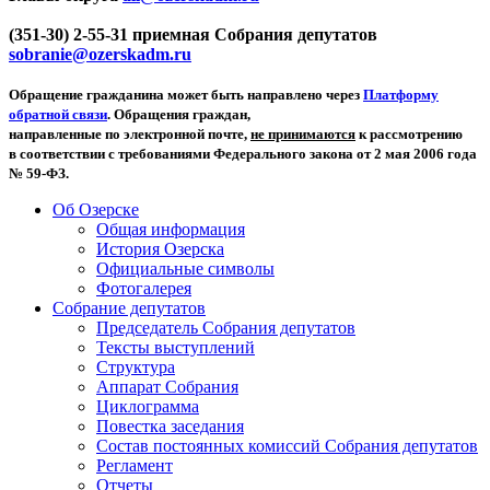
(351-30) 2-55-31 приемная Собрания депутатов
sobranie@ozerskadm.ru
Обращение гражданина может быть направлено через
Платформу
обратной связи
. Обращения граждан,
направленные по электронной почте,
не принимаются
к рассмотрению
в соответствии с требованиями Федерального закона от 2 мая 2006 года
№ 59-ФЗ.
Об Озерске
Общая информация
История Озерска
Официальные символы
Фотогалерея
Собрание депутатов
Председатель Собрания депутатов
Тексты выступлений
Структура
Аппарат Собрания
Циклограмма
Повестка заседания
Состав постоянных комиссий Собрания депутатов
Регламент
Отчеты