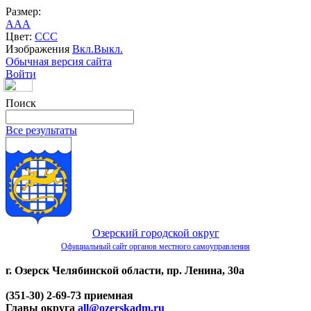
Размер:
A
A
A
Цвет:
C
C
C
Изображения
Вкл.
Выкл.
Обычная версия сайта
Войти
Поиск
Все результаты
Озерский городской округ
Официальный сайт органов местного самоуправления
г. Озерск Челябинской области, пр. Ленина, 30а
(351-30) 2-69-73 приемная
Главы округа
all@ozerskadm.ru