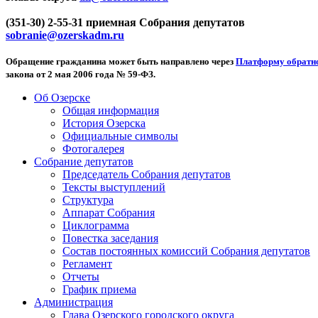
(351-30) 2-55-31 приемная Собрания депутатов
sobranie@ozerskadm.ru
Обращение гражданина может быть направлено через
Платформу обратно
закона от 2 мая 2006 года № 59-ФЗ.
Об Озерске
Общая информация
История Озерска
Официальные символы
Фотогалерея
Собрание депутатов
Председатель Собрания депутатов
Тексты выступлений
Структура
Аппарат Собрания
Циклограмма
Повестка заседания
Состав постоянных комиссий Собрания депутатов
Регламент
Отчеты
График приема
Администрация
Глава Озерского городского округа