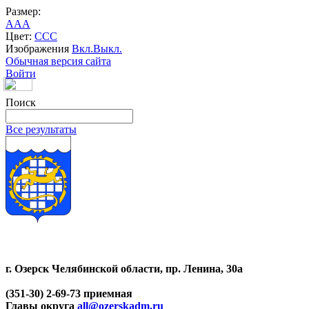
Размер:
A
A
A
Цвет:
C
C
C
Изображения
Вкл.
Выкл.
Обычная версия сайта
Войти
Поиск
Все результаты
г. Озерск Челябинской области, пр. Ленина, 30а
(351-30) 2-69-73 приемная
Главы округа
all@ozerskadm.ru