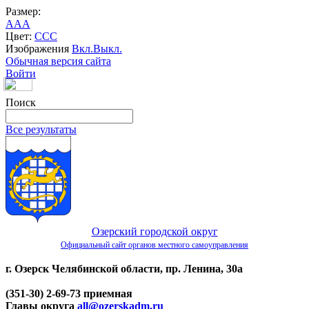
Размер:
A
A
A
Цвет:
C
C
C
Изображения
Вкл.
Выкл.
Обычная версия сайта
Войти
Поиск
Все результаты
Озерский городской округ
Официальный сайт органов местного самоуправления
г. Озерск Челябинской области, пр. Ленина, 30а
(351-30) 2-69-73 приемная
Главы округа
all@ozerskadm.ru