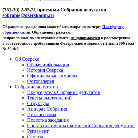
(351-30) 2-55-31 приемная Собрания депутатов
sobranie@ozerskadm.ru
Обращение гражданина может быть направлено через
Платформу
обратной связи
. Обращения граждан,
направленные по электронной почте,
не принимаются
к рассмотрению
в соответствии с требованиями Федерального закона от 2 мая 2006 года
№ 59-ФЗ.
Об Озерске
Общая информация
История Озерска
Официальные символы
Фотогалерея
Собрание депутатов
Председатель Собрания депутатов
Тексты выступлений
Структура
Аппарат Собрания
Циклограмма
Повестка заседания
Состав постоянных комиссий Собрания депутатов
Регламент
Отчеты