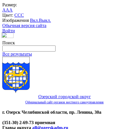
Размер:
A
A
A
Цвет:
C
C
C
Изображения
Вкл.
Выкл.
Обычная версия сайта
Войти
Поиск
Все результаты
Озерский городской округ
Официальный сайт органов местного самоуправления
г. Озерск Челябинской области, пр. Ленина, 30а
(351-30) 2-69-73 приемная
Главы округа
all@ozerskadm.ru