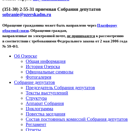
(351-30) 2-55-31 приемная Собрания депутатов
sobranie@ozerskadm.ru
Обращение гражданина может быть направлено через
Платформу
обратной связи
. Обращения граждан,
направленные по электронной почте,
не принимаются
к рассмотрению
в соответствии с требованиями Федерального закона от 2 мая 2006 года
№ 59-ФЗ.
Об Озерске
Общая информация
История Озерска
Официальные символы
Фотогалерея
Собрание депутатов
Председатель Собрания депутатов
Тексты выступлений
Структура
Аппарат Собрания
Циклограмма
Повестка заседания
Состав постоянных комиссий Собрания депутатов
Регламент
Отчеты