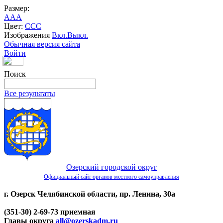
Размер:
A
A
A
Цвет:
C
C
C
Изображения
Вкл.
Выкл.
Обычная версия сайта
Войти
Поиск
Все результаты
Озерский городской округ
Официальный сайт органов местного самоуправления
г. Озерск Челябинской области, пр. Ленина, 30а
(351-30) 2-69-73 приемная
Главы округа
all@ozerskadm.ru