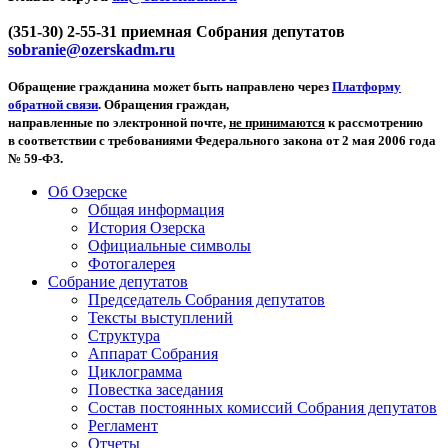
(351-30) 2-55-31 приемная Собрания депутатов
sobranie@ozerskadm.ru
Обращение гражданина может быть направлено через
Платформу
обратной связи
. Обращения граждан,
направленные по электронной почте,
не принимаются
к рассмотрению
в соответствии с требованиями Федерального закона от 2 мая 2006 года
№ 59-ФЗ.
Об Озерске
Общая информация
История Озерска
Официальные символы
Фотогалерея
Собрание депутатов
Председатель Собрания депутатов
Тексты выступлений
Структура
Аппарат Собрания
Циклограмма
Повестка заседания
Состав постоянных комиссий Собрания депутатов
Регламент
Отчеты