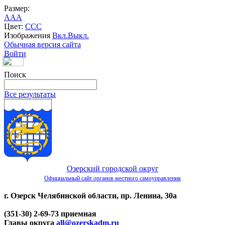
Размер:
A
A
A
Цвет:
C
C
C
Изображения
Вкл.
Выкл.
Обычная версия сайта
Войти
Поиск
Все результаты
Озерский городской округ
Официальный сайт органов местного самоуправления
г. Озерск Челябинской области, пр. Ленина, 30а
(351-30) 2-69-73 приемная
Главы округа
all@ozerskadm.ru