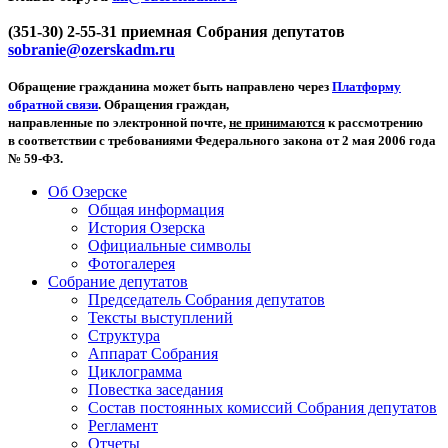
(351-30) 2-55-31 приемная Собрания депутатов
sobranie@ozerskadm.ru
Обращение гражданина может быть направлено через
Платформу
обратной связи
. Обращения граждан,
направленные по электронной почте,
не принимаются
к рассмотрению
в соответствии с требованиями Федерального закона от 2 мая 2006 года
№ 59-ФЗ.
Об Озерске
Общая информация
История Озерска
Официальные символы
Фотогалерея
Собрание депутатов
Председатель Собрания депутатов
Тексты выступлений
Структура
Аппарат Собрания
Циклограмма
Повестка заседания
Состав постоянных комиссий Собрания депутатов
Регламент
Отчеты