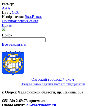
Размер:
A
A
A
Цвет:
C
C
C
Изображения
Вкл.
Выкл.
Обычная версия сайта
Войти
Поиск
Все результаты
Озерский городской округ
Официальный сайт органов местного самоуправления
г. Озерск Челябинской области, пр. Ленина, 30а
(351-30) 2-69-73 приемная
Главы округа
all@ozerskadm.ru