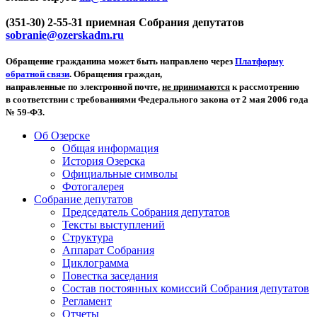
(351-30) 2-55-31 приемная Собрания депутатов
sobranie@ozerskadm.ru
Обращение гражданина может быть направлено через
Платформу
обратной связи
. Обращения граждан,
направленные по электронной почте,
не принимаются
к рассмотрению
в соответствии с требованиями Федерального закона от 2 мая 2006 года
№ 59-ФЗ.
Об Озерске
Общая информация
История Озерска
Официальные символы
Фотогалерея
Собрание депутатов
Председатель Собрания депутатов
Тексты выступлений
Структура
Аппарат Собрания
Циклограмма
Повестка заседания
Состав постоянных комиссий Собрания депутатов
Регламент
Отчеты