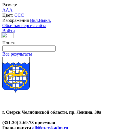
Размер:
A
A
A
Цвет:
C
C
C
Изображения
Вкл.
Выкл.
Обычная версия сайта
Войти
Поиск
Все результаты
г. Озерск Челябинской области, пр. Ленина, 30а
(351-30) 2-69-73 приемная
Главы округа
all@ozerskadm.ru