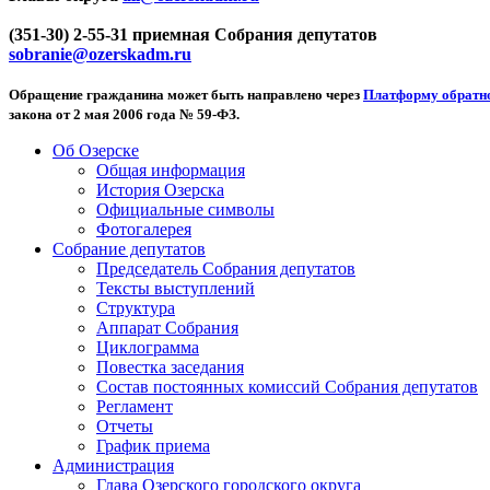
(351-30) 2-55-31 приемная Собрания депутатов
sobranie@ozerskadm.ru
Обращение гражданина может быть направлено через
Платформу обратно
закона от 2 мая 2006 года № 59-ФЗ.
Об Озерске
Общая информация
История Озерска
Официальные символы
Фотогалерея
Собрание депутатов
Председатель Собрания депутатов
Тексты выступлений
Структура
Аппарат Собрания
Циклограмма
Повестка заседания
Состав постоянных комиссий Собрания депутатов
Регламент
Отчеты
График приема
Администрация
Глава Озерского городского округа