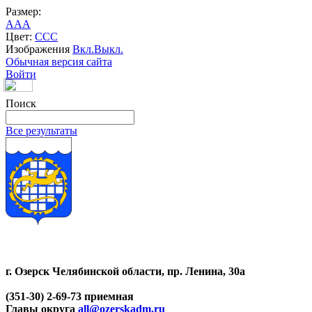
Размер:
A
A
A
Цвет:
C
C
C
Изображения
Вкл.
Выкл.
Обычная версия сайта
Войти
Поиск
Все результаты
г. Озерск Челябинской области, пр. Ленина, 30а
(351-30) 2-69-73 приемная
Главы округа
all@ozerskadm.ru