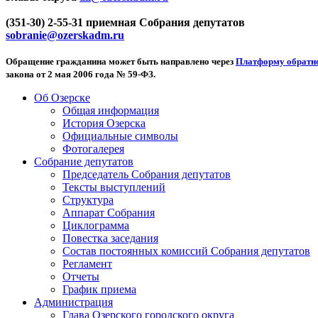
(351-30) 2-55-31 приемная Собрания депутатов
sobranie@ozerskadm.ru
Обращение гражданина может быть направлено через
Платформу обратно
закона от 2 мая 2006 года № 59-ФЗ.
Об Озерске
Общая информация
История Озерска
Официальные символы
Фотогалерея
Собрание депутатов
Председатель Собрания депутатов
Тексты выступлений
Структура
Аппарат Собрания
Циклограмма
Повестка заседания
Состав постоянных комиссий Собрания депутатов
Регламент
Отчеты
График приема
Администрация
Глава Озерского городского округа