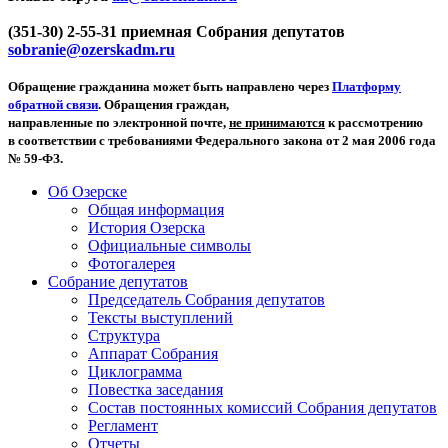
(351-30) 2-55-31 приемная Собрания депутатов
sobranie@ozerskadm.ru
Обращение гражданина может быть направлено через
Платформу
обратной связи
. Обращения граждан,
направленные по электронной почте,
не принимаются
к рассмотрению
в соответствии с требованиями Федерального закона от 2 мая 2006 года
№ 59-ФЗ.
Об Озерске
Общая информация
История Озерска
Официальные символы
Фотогалерея
Собрание депутатов
Председатель Собрания депутатов
Тексты выступлений
Структура
Аппарат Собрания
Циклограмма
Повестка заседания
Состав постоянных комиссий Собрания депутатов
Регламент
Отчеты