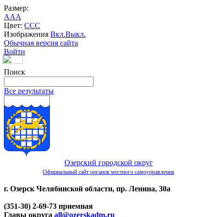
Размер:
A
A
A
Цвет:
C
C
C
Изображения
Вкл.
Выкл.
Обычная версия сайта
Войти
Поиск
Все результаты
Озерский городской округ
Официальный сайт органов местного самоуправления
г. Озерск Челябинской области, пр. Ленина, 30а
(351-30) 2-69-73 приемная
Главы округа
all@ozerskadm.ru