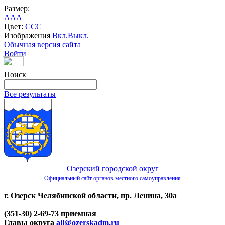
Размер:
A
A
A
Цвет:
C
C
C
Изображения
Вкл.
Выкл.
Обычная версия сайта
Войти
Поиск
Все результаты
Озерский городской округ
Официальный сайт органов местного самоуправления
г. Озерск Челябинской области, пр. Ленина, 30а
(351-30) 2-69-73 приемная
Главы округа
all@ozerskadm.ru