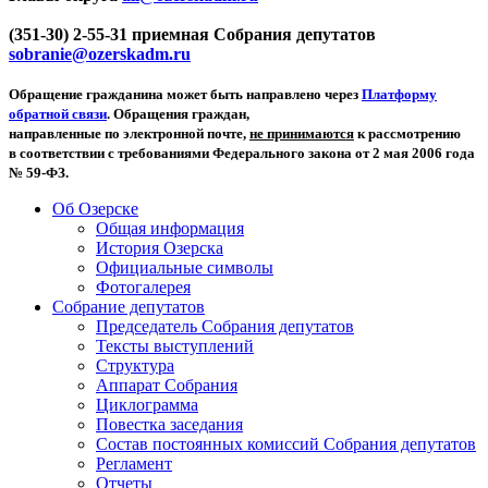
(351-30) 2-55-31 приемная Собрания депутатов
sobranie@ozerskadm.ru
Обращение гражданина может быть направлено через
Платформу
обратной связи
. Обращения граждан,
направленные по электронной почте,
не принимаются
к рассмотрению
в соответствии с требованиями Федерального закона от 2 мая 2006 года
№ 59-ФЗ.
Об Озерске
Общая информация
История Озерска
Официальные символы
Фотогалерея
Собрание депутатов
Председатель Собрания депутатов
Тексты выступлений
Структура
Аппарат Собрания
Циклограмма
Повестка заседания
Состав постоянных комиссий Собрания депутатов
Регламент
Отчеты