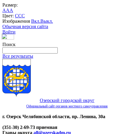
Размер:
A
A
A
Цвет:
C
C
C
Изображения
Вкл.
Выкл.
Обычная версия сайта
Войти
Поиск
Все результаты
Озерский городской округ
Официальный сайт органов местного самоуправления
г. Озерск Челябинской области, пр. Ленина, 30а
(351-30) 2-69-73 приемная
Главы округа
all@ozerskadm.ru