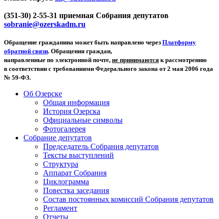
(351-30) 2-55-31 приемная Собрания депутатов
sobranie@ozerskadm.ru
Обращение гражданина может быть направлено через
Платформу
обратной связи
. Обращения граждан,
направленные по электронной почте,
не принимаются
к рассмотрению
в соответствии с требованиями Федерального закона от 2 мая 2006 года
№ 59-ФЗ.
Об Озерске
Общая информация
История Озерска
Официальные символы
Фотогалерея
Собрание депутатов
Председатель Собрания депутатов
Тексты выступлений
Структура
Аппарат Собрания
Циклограмма
Повестка заседания
Состав постоянных комиссий Собрания депутатов
Регламент
Отчеты