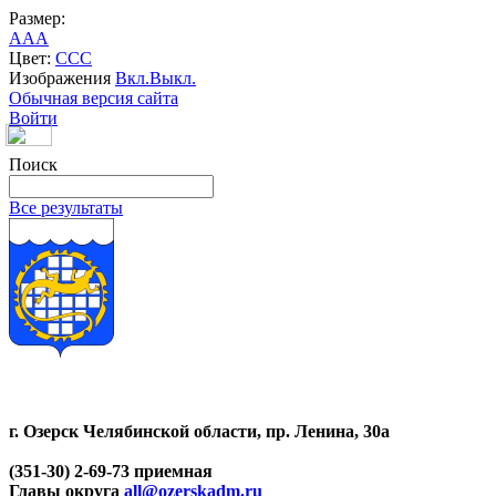
Размер:
A
A
A
Цвет:
C
C
C
Изображения
Вкл.
Выкл.
Обычная версия сайта
Войти
Поиск
Все результаты
г. Озерск Челябинской области, пр. Ленина, 30а
(351-30) 2-69-73 приемная
Главы округа
all@ozerskadm.ru