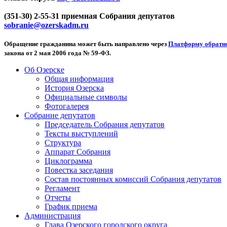
(351-30) 2-55-31 приемная Собрания депутатов
sobranie@ozerskadm.ru
Обращение гражданина может быть направлено через
Платформу обратно
закона от 2 мая 2006 года № 59-ФЗ.
Об Озерске
Общая информация
История Озерска
Официальные символы
Фотогалерея
Собрание депутатов
Председатель Собрания депутатов
Тексты выступлений
Структура
Аппарат Собрания
Циклограмма
Повестка заседания
Состав постоянных комиссий Собрания депутатов
Регламент
Отчеты
График приема
Администрация
Глава Озерского городского округа