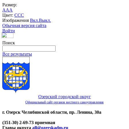
Размер:
A
A
A
Цвет:
C
C
C
Изображения
Вкл.
Выкл.
Обычная версия сайта
Войти
Поиск
Все результаты
Озерский городской округ
Официальный сайт органов местного самоуправления
г. Озерск Челябинской области, пр. Ленина, 30а
(351-30) 2-69-73 приемная
Главы округа
all@ozerskadm.ru