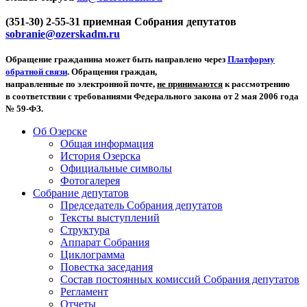
(351-30) 2-55-31 приемная Собрания депутатов
sobranie@ozerskadm.ru
Обращение гражданина может быть направлено через
Платформу
обратной связи
. Обращения граждан,
направленные по электронной почте,
не принимаются
к рассмотрению
в соответствии с требованиями Федерального закона от 2 мая 2006 года
№ 59-ФЗ.
Об Озерске
Общая информация
История Озерска
Официальные символы
Фотогалерея
Собрание депутатов
Председатель Собрания депутатов
Тексты выступлений
Структура
Аппарат Собрания
Циклограмма
Повестка заседания
Состав постоянных комиссий Собрания депутатов
Регламент
Отчеты