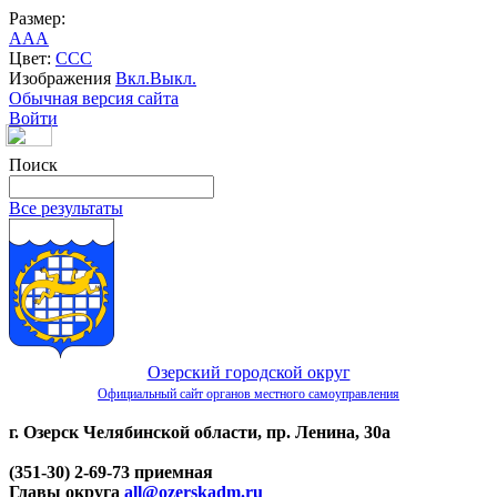
Размер:
A
A
A
Цвет:
C
C
C
Изображения
Вкл.
Выкл.
Обычная версия сайта
Войти
Поиск
Все результаты
Озерский городской округ
Официальный сайт органов местного самоуправления
г. Озерск Челябинской области, пр. Ленина, 30а
(351-30) 2-69-73 приемная
Главы округа
all@ozerskadm.ru