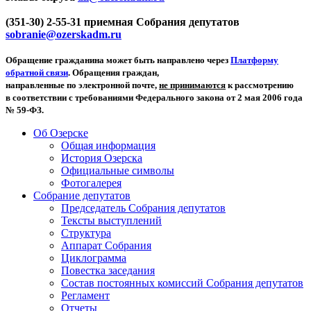
(351-30) 2-55-31 приемная Собрания депутатов
sobranie@ozerskadm.ru
Обращение гражданина может быть направлено через
Платформу
обратной связи
. Обращения граждан,
направленные по электронной почте,
не принимаются
к рассмотрению
в соответствии с требованиями Федерального закона от 2 мая 2006 года
№ 59-ФЗ.
Об Озерске
Общая информация
История Озерска
Официальные символы
Фотогалерея
Собрание депутатов
Председатель Собрания депутатов
Тексты выступлений
Структура
Аппарат Собрания
Циклограмма
Повестка заседания
Состав постоянных комиссий Собрания депутатов
Регламент
Отчеты