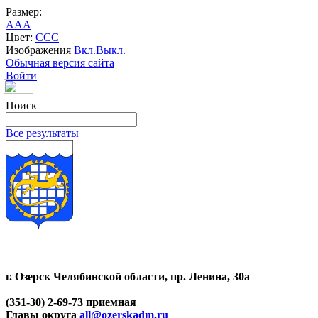
Размер:
A
A
A
Цвет:
C
C
C
Изображения
Вкл.
Выкл.
Обычная версия сайта
Войти
Поиск
Все результаты
г. Озерск Челябинской области, пр. Ленина, 30а
(351-30) 2-69-73 приемная
Главы округа
all@ozerskadm.ru