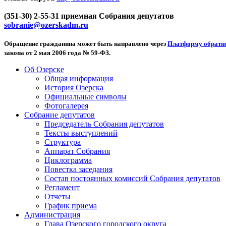
(351-30) 2-55-31 приемная Собрания депутатов
sobranie@ozerskadm.ru
Обращение гражданина может быть направлено через
Платформу обратно
закона от 2 мая 2006 года № 59-ФЗ.
Об Озерске
Общая информация
История Озерска
Официальные символы
Фотогалерея
Собрание депутатов
Председатель Собрания депутатов
Тексты выступлений
Структура
Аппарат Собрания
Циклограмма
Повестка заседания
Состав постоянных комиссий Собрания депутатов
Регламент
Отчеты
График приема
Администрация
Глава Озерского городского округа