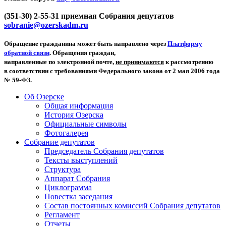
(351-30) 2-55-31 приемная Собрания депутатов
sobranie@ozerskadm.ru
Обращение гражданина может быть направлено через
Платформу
обратной связи
. Обращения граждан,
направленные по электронной почте,
не принимаются
к рассмотрению
в соответствии с требованиями Федерального закона от 2 мая 2006 года
№ 59-ФЗ.
Об Озерске
Общая информация
История Озерска
Официальные символы
Фотогалерея
Собрание депутатов
Председатель Собрания депутатов
Тексты выступлений
Структура
Аппарат Собрания
Циклограмма
Повестка заседания
Состав постоянных комиссий Собрания депутатов
Регламент
Отчеты