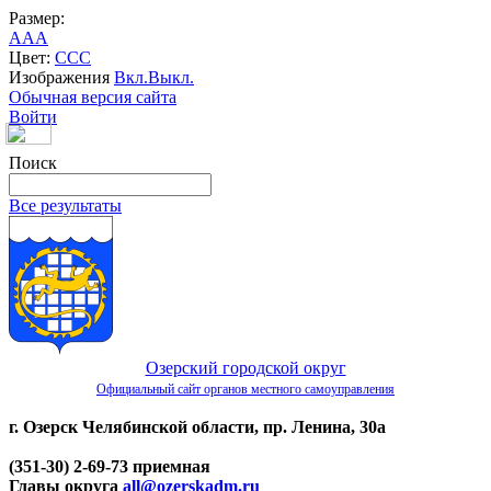
Размер:
A
A
A
Цвет:
C
C
C
Изображения
Вкл.
Выкл.
Обычная версия сайта
Войти
Поиск
Все результаты
Озерский городской округ
Официальный сайт органов местного самоуправления
г. Озерск Челябинской области, пр. Ленина, 30а
(351-30) 2-69-73 приемная
Главы округа
all@ozerskadm.ru