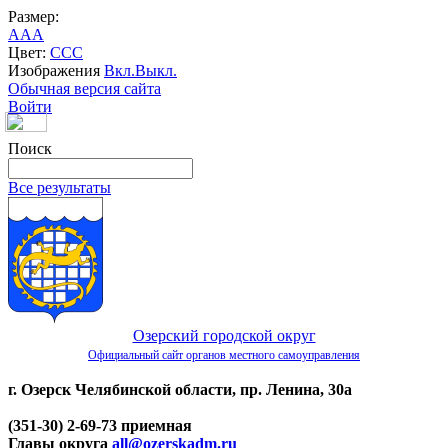
Размер:
A
A
A
Цвет:
C
C
C
Изображения
Вкл.
Выкл.
Обычная версия сайта
Войти
Поиск
Все результаты
Озерский городской округ
Официальный сайт органов местного самоуправления
г. Озерск Челябинской области, пр. Ленина, 30а
(351-30) 2-69-73 приемная
Главы округа
all@ozerskadm.ru