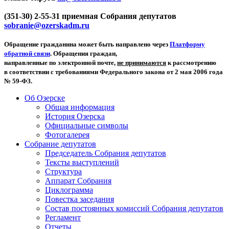
(351-30) 2-55-31 приемная Собрания депутатов
sobranie@ozerskadm.ru
Обращение гражданина может быть направлено через
Платформу
обратной связи
. Обращения граждан,
направленные по электронной почте,
не принимаются
к рассмотрению
в соответствии с требованиями Федерального закона от 2 мая 2006 года
№ 59-ФЗ.
Об Озерске
Общая информация
История Озерска
Официальные символы
Фотогалерея
Собрание депутатов
Председатель Собрания депутатов
Тексты выступлений
Структура
Аппарат Собрания
Циклограмма
Повестка заседания
Состав постоянных комиссий Собрания депутатов
Регламент
Отчеты