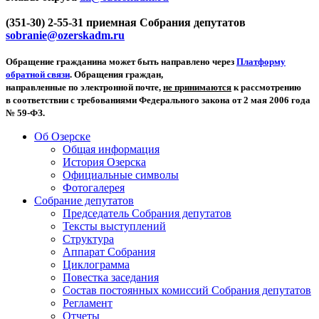
(351-30) 2-55-31 приемная Собрания депутатов
sobranie@ozerskadm.ru
Обращение гражданина может быть направлено через
Платформу
обратной связи
. Обращения граждан,
направленные по электронной почте,
не принимаются
к рассмотрению
в соответствии с требованиями Федерального закона от 2 мая 2006 года
№ 59-ФЗ.
Об Озерске
Общая информация
История Озерска
Официальные символы
Фотогалерея
Собрание депутатов
Председатель Собрания депутатов
Тексты выступлений
Структура
Аппарат Собрания
Циклограмма
Повестка заседания
Состав постоянных комиссий Собрания депутатов
Регламент
Отчеты