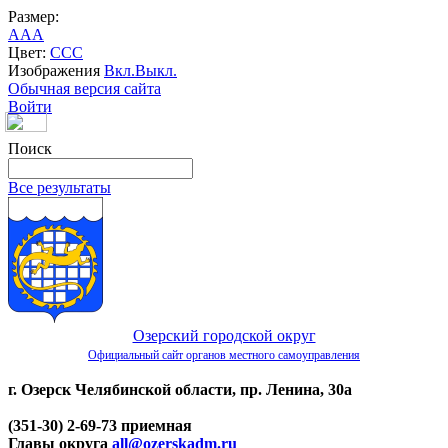
Размер:
A
A
A
Цвет:
C
C
C
Изображения
Вкл.
Выкл.
Обычная версия сайта
Войти
Поиск
Все результаты
Озерский городской округ
Официальный сайт органов местного самоуправления
г. Озерск Челябинской области, пр. Ленина, 30а
(351-30) 2-69-73 приемная
Главы округа
all@ozerskadm.ru