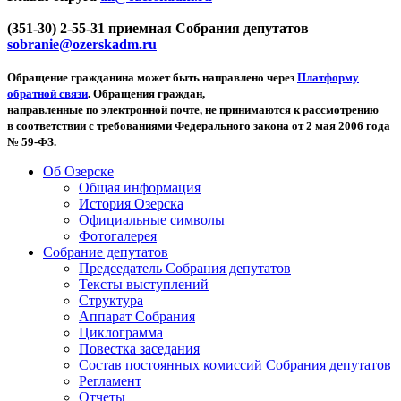
(351-30) 2-55-31 приемная Собрания депутатов
sobranie@ozerskadm.ru
Обращение гражданина может быть направлено через
Платформу
обратной связи
. Обращения граждан,
направленные по электронной почте,
не принимаются
к рассмотрению
в соответствии с требованиями Федерального закона от 2 мая 2006 года
№ 59-ФЗ.
Об Озерске
Общая информация
История Озерска
Официальные символы
Фотогалерея
Собрание депутатов
Председатель Собрания депутатов
Тексты выступлений
Структура
Аппарат Собрания
Циклограмма
Повестка заседания
Состав постоянных комиссий Собрания депутатов
Регламент
Отчеты