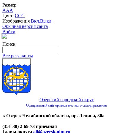
Размер:
A
A
A
Цвет:
C
C
C
Изображения
Вкл.
Выкл.
Обычная версия сайта
Войти
Поиск
Все результаты
Озерский городской округ
Официальный сайт органов местного самоуправления
г. Озерск Челябинской области, пр. Ленина, 30а
(351-30) 2-69-73 приемная
Главы округа
all@ozerskadm.ru