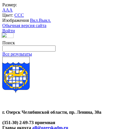
Размер:
A
A
A
Цвет:
C
C
C
Изображения
Вкл.
Выкл.
Обычная версия сайта
Войти
Поиск
Все результаты
г. Озерск Челябинской области, пр. Ленина, 30а
(351-30) 2-69-73 приемная
Главы округа
all@ozerskadm.ru