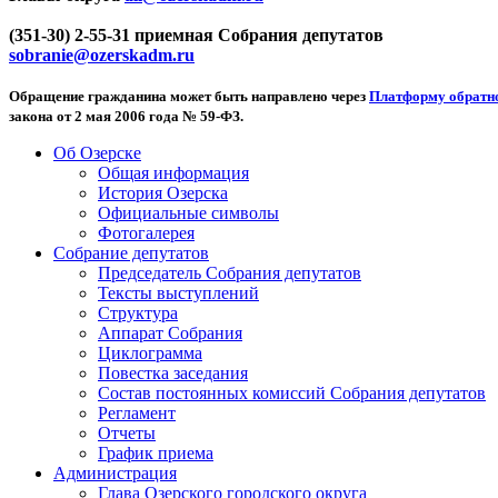
(351-30) 2-55-31 приемная Собрания депутатов
sobranie@ozerskadm.ru
Обращение гражданина может быть направлено через
Платформу обратно
закона от 2 мая 2006 года № 59-ФЗ.
Об Озерске
Общая информация
История Озерска
Официальные символы
Фотогалерея
Собрание депутатов
Председатель Собрания депутатов
Тексты выступлений
Структура
Аппарат Собрания
Циклограмма
Повестка заседания
Состав постоянных комиссий Собрания депутатов
Регламент
Отчеты
График приема
Администрация
Глава Озерского городского округа