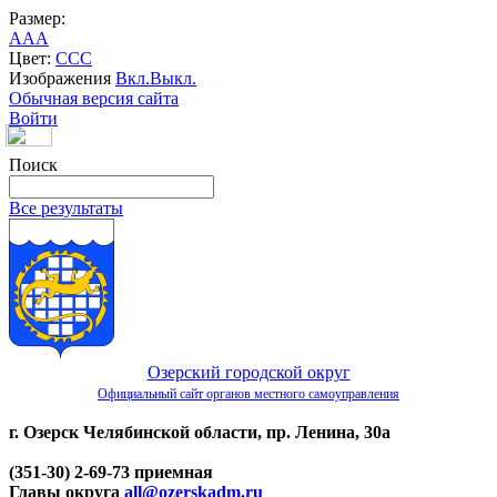
Размер:
A
A
A
Цвет:
C
C
C
Изображения
Вкл.
Выкл.
Обычная версия сайта
Войти
Поиск
Все результаты
Озерский городской округ
Официальный сайт органов местного самоуправления
г. Озерск Челябинской области, пр. Ленина, 30а
(351-30) 2-69-73 приемная
Главы округа
all@ozerskadm.ru