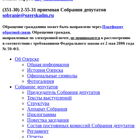
(351-30) 2-55-31 приемная Собрания депутатов
sobranie@ozerskadm.ru
Обращение гражданина может быть направлено через
Платформу
обратной связи
. Обращения граждан,
направленные по электронной почте,
не принимаются
к рассмотрению
в соответствии с требованиями Федерального закона от 2 мая 2006 года
№ 59-ФЗ.
Об Озерске
Общая информация
История Озерска
Официальные символы
Фотогалерея
Собрание депутатов
Председатель Собрания депутатов
Тексты выступлений
Структура
Аппарат Собрания
Циклограмма
Повестка заседания
Состав постоянных комиссий Собрания депутатов
Регламент
Отчеты