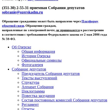
(351-30) 2-55-31 приемная Собрания депутатов
sobranie@ozerskadm.ru
Обращение гражданина может быть направлено через
Платформу
обратной связи
. Обращения граждан,
направленные по электронной почте,
не принимаются
к рассмотрению
в соответствии с требованиями Федерального закона от 2 мая 2006 года
№ 59-ФЗ.
Об Озерске
Общая информация
История Озерска
Официальные символы
Фотогалерея
Собрание депутатов
Председатель Собрания депутатов
Тексты выступлений
Структура
Аппарат Собрания
Циклограмма
Повестка заседания
Состав постоянных комиссий Собрания депутатов
Регламент
Отчеты