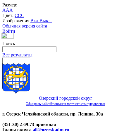
Размер:
A
A
A
Цвет:
C
C
C
Изображения
Вкл.
Выкл.
Обычная версия сайта
Войти
Поиск
Все результаты
Озерский городской округ
Официальный сайт органов местного самоуправления
г. Озерск Челябинской области, пр. Ленина, 30а
(351-30) 2-69-73 приемная
Главы округа
all@ozerskadm.ru