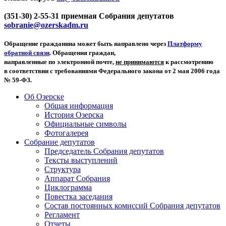
(351-30) 2-55-31 приемная Собрания депутатов
sobranie@ozerskadm.ru
Обращение гражданина может быть направлено через
Платформу
обратной связи
. Обращения граждан,
направленные по электронной почте,
не принимаются
к рассмотрению
в соответствии с требованиями Федерального закона от 2 мая 2006 года
№ 59-ФЗ.
Об Озерске
Общая информация
История Озерска
Официальные символы
Фотогалерея
Собрание депутатов
Председатель Собрания депутатов
Тексты выступлений
Структура
Аппарат Собрания
Циклограмма
Повестка заседания
Состав постоянных комиссий Собрания депутатов
Регламент
Отчеты