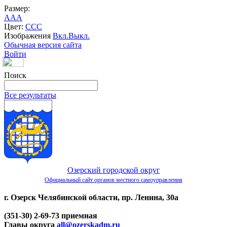
Размер:
A
A
A
Цвет:
C
C
C
Изображения
Вкл.
Выкл.
Обычная версия сайта
Войти
Поиск
Все результаты
Озерский городской округ
Официальный сайт органов местного самоуправления
г. Озерск Челябинской области, пр. Ленина, 30а
(351-30) 2-69-73 приемная
Главы округа
all@ozerskadm.ru