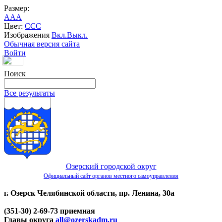
Размер:
A
A
A
Цвет:
C
C
C
Изображения
Вкл.
Выкл.
Обычная версия сайта
Войти
Поиск
Все результаты
Озерский городской округ
Официальный сайт органов местного самоуправления
г. Озерск Челябинской области, пр. Ленина, 30а
(351-30) 2-69-73 приемная
Главы округа
all@ozerskadm.ru