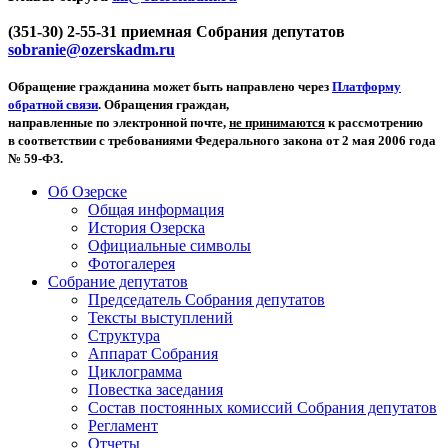
(351-30) 2-55-31 приемная Собрания депутатов
sobranie@ozerskadm.ru
Обращение гражданина может быть направлено через
Платформу
обратной связи
. Обращения граждан,
направленные по электронной почте,
не принимаются
к рассмотрению
в соответствии с требованиями Федерального закона от 2 мая 2006 года
№ 59-ФЗ.
Об Озерске
Общая информация
История Озерска
Официальные символы
Фотогалерея
Собрание депутатов
Председатель Собрания депутатов
Тексты выступлений
Структура
Аппарат Собрания
Циклограмма
Повестка заседания
Состав постоянных комиссий Собрания депутатов
Регламент
Отчеты