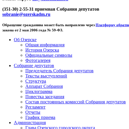
(351-30) 2-55-31 приемная Собрания депутатов
sobranie@ozerskadm.ru
Обращение гражданина может быть направлено через
Платформу обратно
закона от 2 мая 2006 года № 59-ФЗ.
Об Озерске
Общая информация
История Озерска
Официальные символы
Фотогалерея
Собрание депутатов
Председатель Собрания депутатов
Тексты выступлений
Структура
Аппарат Собрания
Циклограмма
Повестка заседания
Состав постоянных комиссий Собрания депутатов
Регламент
Отчеты
График приема
Администрация
Глава Озерского городского округа