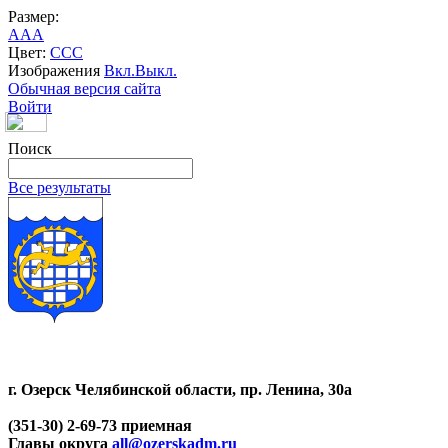
Размер:
A
A
A
Цвет:
C
C
C
Изображения
Вкл.
Выкл.
Обычная версия сайта
Войти
Поиск
Все результаты
г. Озерск Челябинской области, пр. Ленина, 30а
(351-30) 2-69-73 приемная
Главы округа
all@ozerskadm.ru