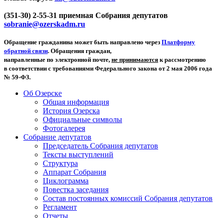
(351-30) 2-55-31 приемная Собрания депутатов
sobranie@ozerskadm.ru
Обращение гражданина может быть направлено через
Платформу
обратной связи
. Обращения граждан,
направленные по электронной почте,
не принимаются
к рассмотрению
в соответствии с требованиями Федерального закона от 2 мая 2006 года
№ 59-ФЗ.
Об Озерске
Общая информация
История Озерска
Официальные символы
Фотогалерея
Собрание депутатов
Председатель Собрания депутатов
Тексты выступлений
Структура
Аппарат Собрания
Циклограмма
Повестка заседания
Состав постоянных комиссий Собрания депутатов
Регламент
Отчеты