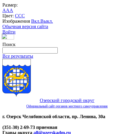
Размер:
A
A
A
Цвет:
C
C
C
Изображения
Вкл.
Выкл.
Обычная версия сайта
Войти
Поиск
Все результаты
Озерский городской округ
Официальный сайт органов местного самоуправления
г. Озерск Челябинской области, пр. Ленина, 30а
(351-30) 2-69-73 приемная
Главы округа
all@ozerskadm.ru