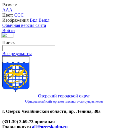
Размер:
A
A
A
Цвет:
C
C
C
Изображения
Вкл.
Выкл.
Обычная версия сайта
Войти
Поиск
Все результаты
Озерский городской округ
Официальный сайт органов местного самоуправления
г. Озерск Челябинской области, пр. Ленина, 30а
(351-30) 2-69-73 приемная
Главы округа
all@ozerskadm.ru