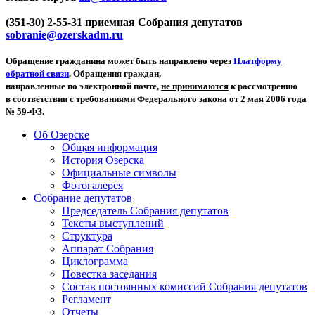
(351-30) 2-55-31 приемная Собрания депутатов
sobranie@ozerskadm.ru
Обращение гражданина может быть направлено через
Платформу
обратной связи
. Обращения граждан,
направленные по электронной почте,
не принимаются
к рассмотрению
в соответствии с требованиями Федерального закона от 2 мая 2006 года
№ 59-ФЗ.
Об Озерске
Общая информация
История Озерска
Официальные символы
Фотогалерея
Собрание депутатов
Председатель Собрания депутатов
Тексты выступлений
Структура
Аппарат Собрания
Циклограмма
Повестка заседания
Состав постоянных комиссий Собрания депутатов
Регламент
Отчеты