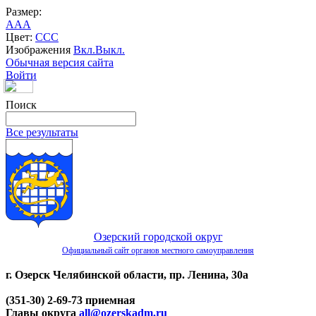
Размер:
A
A
A
Цвет:
C
C
C
Изображения
Вкл.
Выкл.
Обычная версия сайта
Войти
Поиск
Все результаты
Озерский городской округ
Официальный сайт органов местного самоуправления
г. Озерск Челябинской области, пр. Ленина, 30а
(351-30) 2-69-73 приемная
Главы округа
all@ozerskadm.ru