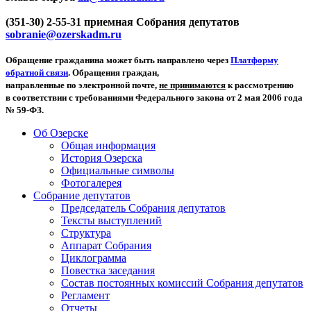
(351-30) 2-55-31 приемная Собрания депутатов
sobranie@ozerskadm.ru
Обращение гражданина может быть направлено через
Платформу
обратной связи
. Обращения граждан,
направленные по электронной почте,
не принимаются
к рассмотрению
в соответствии с требованиями Федерального закона от 2 мая 2006 года
№ 59-ФЗ.
Об Озерске
Общая информация
История Озерска
Официальные символы
Фотогалерея
Собрание депутатов
Председатель Собрания депутатов
Тексты выступлений
Структура
Аппарат Собрания
Циклограмма
Повестка заседания
Состав постоянных комиссий Собрания депутатов
Регламент
Отчеты