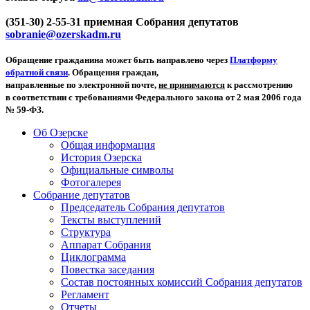
(351-30) 2-55-31 приемная Собрания депутатов
sobranie@ozerskadm.ru
Обращение гражданина может быть направлено через
Платформу
обратной связи
. Обращения граждан,
направленные по электронной почте,
не принимаются
к рассмотрению
в соответствии с требованиями Федерального закона от 2 мая 2006 года
№ 59-ФЗ.
Об Озерске
Общая информация
История Озерска
Официальные символы
Фотогалерея
Собрание депутатов
Председатель Собрания депутатов
Тексты выступлений
Структура
Аппарат Собрания
Циклограмма
Повестка заседания
Состав постоянных комиссий Собрания депутатов
Регламент
Отчеты