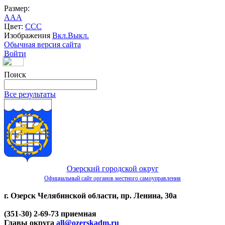
Размер:
A
A
A
Цвет:
C
C
C
Изображения
Вкл.
Выкл.
Обычная версия сайта
Войти
Поиск
Все результаты
Озерский городской округ
Официальный сайт органов местного самоуправления
г. Озерск Челябинской области, пр. Ленина, 30а
(351-30) 2-69-73 приемная
Главы округа
all@ozerskadm.ru