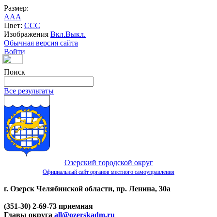
Размер:
A
A
A
Цвет:
C
C
C
Изображения
Вкл.
Выкл.
Обычная версия сайта
Войти
Поиск
Все результаты
Озерский городской округ
Официальный сайт органов местного самоуправления
г. Озерск Челябинской области, пр. Ленина, 30а
(351-30) 2-69-73 приемная
Главы округа
all@ozerskadm.ru