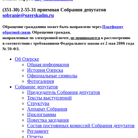
(351-30) 2-55-31 приемная Собрания депутатов
sobranie@ozerskadm.ru
Обращение гражданина может быть направлено через
Платформу
обратной связи
. Обращения граждан,
направленные по электронной почте,
не принимаются
к рассмотрению
в соответствии с требованиями Федерального закона от 2 мая 2006 года
№ 59-ФЗ.
Об Озерске
Общая информация
История Озерска
Официальные символы
Фотогалерея
Собрание депутатов
Председатель Собрания депутатов
Тексты выступлений
Структура
Аппарат Собрания
Циклограмма
Повестка заседания
Состав постоянных комиссий Собрания депутатов
Регламент
Отчеты