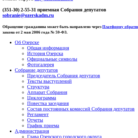
(351-30) 2-55-31 приемная Собрания депутатов
sobranie@ozerskadm.ru
Обращение гражданина может быть направлено через
Платформу обратно
закона от 2 мая 2006 года № 59-ФЗ.
Об Озерске
Общая информация
История Озерска
Официальные символы
Фотогалерея
Собрание депутатов
Председатель Собрания депутатов
Тексты выступлений
Структура
Аппарат Собрания
Циклограмма
Повестка заседания
Состав постоянных комиссий Собрания депутатов
Регламент
Отчеты
График приема
Администрация
Глава Озерского городского округа