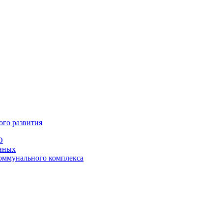
ого развития
О
анных
оммунального комплекса