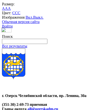
Размер:
A
A
A
Цвет:
C
C
C
Изображения
Вкл.
Выкл.
Обычная версия сайта
Войти
Поиск
Все результаты
г. Озерск Челябинской области, пр. Ленина, 30а
(351-30) 2-69-73 приемная
Главы округа
all@ozerskadm.ru