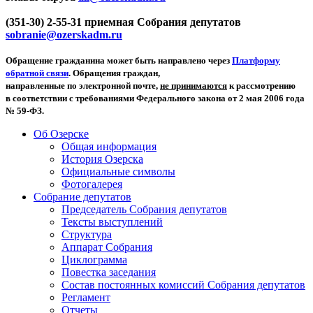
(351-30) 2-55-31 приемная Собрания депутатов
sobranie@ozerskadm.ru
Обращение гражданина может быть направлено через
Платформу
обратной связи
. Обращения граждан,
направленные по электронной почте,
не принимаются
к рассмотрению
в соответствии с требованиями Федерального закона от 2 мая 2006 года
№ 59-ФЗ.
Об Озерске
Общая информация
История Озерска
Официальные символы
Фотогалерея
Собрание депутатов
Председатель Собрания депутатов
Тексты выступлений
Структура
Аппарат Собрания
Циклограмма
Повестка заседания
Состав постоянных комиссий Собрания депутатов
Регламент
Отчеты