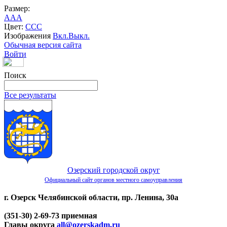
Размер:
A
A
A
Цвет:
C
C
C
Изображения
Вкл.
Выкл.
Обычная версия сайта
Войти
Поиск
Все результаты
Озерский городской округ
Официальный сайт органов местного самоуправления
г. Озерск Челябинской области, пр. Ленина, 30а
(351-30) 2-69-73 приемная
Главы округа
all@ozerskadm.ru