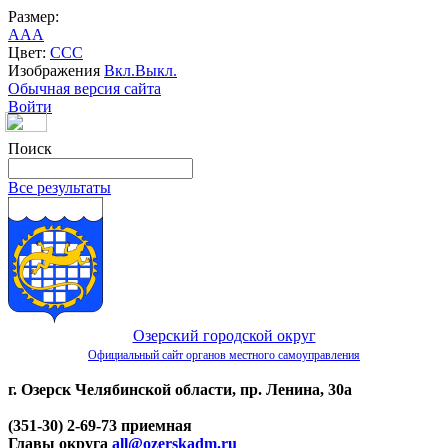
Размер:
A
A
A
Цвет:
C
C
C
Изображения
Вкл.
Выкл.
Обычная версия сайта
Войти
Поиск
Все результаты
Озерский городской округ
Официальный сайт органов местного самоуправления
г. Озерск Челябинской области, пр. Ленина, 30а
(351-30) 2-69-73 приемная
Главы округа
all@ozerskadm.ru