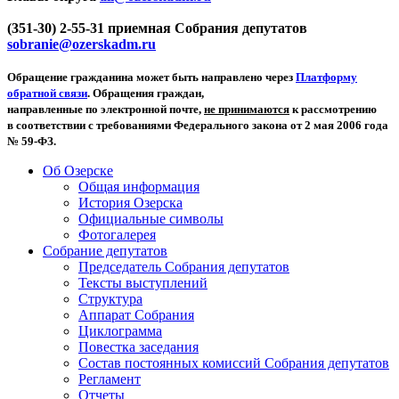
(351-30) 2-55-31 приемная Собрания депутатов
sobranie@ozerskadm.ru
Обращение гражданина может быть направлено через
Платформу
обратной связи
. Обращения граждан,
направленные по электронной почте,
не принимаются
к рассмотрению
в соответствии с требованиями Федерального закона от 2 мая 2006 года
№ 59-ФЗ.
Об Озерске
Общая информация
История Озерска
Официальные символы
Фотогалерея
Собрание депутатов
Председатель Собрания депутатов
Тексты выступлений
Структура
Аппарат Собрания
Циклограмма
Повестка заседания
Состав постоянных комиссий Собрания депутатов
Регламент
Отчеты