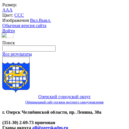
Размер:
A
A
A
Цвет:
C
C
C
Изображения
Вкл.
Выкл.
Обычная версия сайта
Войти
Поиск
Все результаты
Озерский городской округ
Официальный сайт органов местного самоуправления
г. Озерск Челябинской области, пр. Ленина, 30а
(351-30) 2-69-73 приемная
Главы округа
all@ozerskadm.ru