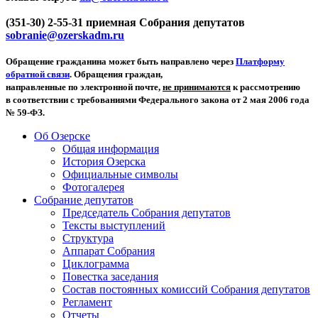
(351-30) 2-55-31 приемная Собрания депутатов
sobranie@ozerskadm.ru
Обращение гражданина может быть направлено через
Платформу
обратной связи
. Обращения граждан,
направленные по электронной почте,
не принимаются
к рассмотрению
в соответствии с требованиями Федерального закона от 2 мая 2006 года
№ 59-ФЗ.
Об Озерске
Общая информация
История Озерска
Официальные символы
Фотогалерея
Собрание депутатов
Председатель Собрания депутатов
Тексты выступлений
Структура
Аппарат Собрания
Циклограмма
Повестка заседания
Состав постоянных комиссий Собрания депутатов
Регламент
Отчеты