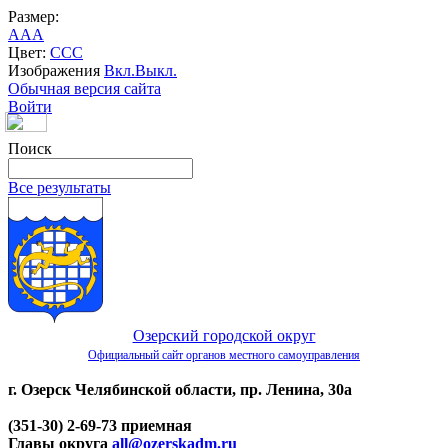
Размер:
A
A
A
Цвет:
C
C
C
Изображения
Вкл.
Выкл.
Обычная версия сайта
Войти
Поиск
Все результаты
Озерский городской округ
Официальный сайт органов местного самоуправления
г. Озерск Челябинской области, пр. Ленина, 30а
(351-30) 2-69-73 приемная
Главы округа
all@ozerskadm.ru