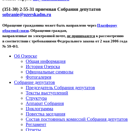
(351-30) 2-55-31 приемная Собрания депутатов
sobranie@ozerskadm.ru
Обращение гражданина может быть направлено через
Платформу
обратной связи
. Обращения граждан,
направленные по электронной почте,
не принимаются
к рассмотрению
в соответствии с требованиями Федерального закона от 2 мая 2006 года
№ 59-ФЗ.
Об Озерске
Общая информация
История Озерска
Официальные символы
Фотогалерея
Собрание депутатов
Председатель Собрания депутатов
Тексты выступлений
Структура
Аппарат Собрания
Циклограмма
Повестка заседания
Состав постоянных комиссий Собрания депутатов
Регламент
Отчеты