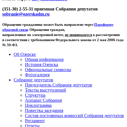
(351-30) 2-55-31 приемная Собрания депутатов
sobranie@ozerskadm.ru
Обращение гражданина может быть направлено через
Платформу
обратной связи
. Обращения граждан,
направленные по электронной почте,
не принимаются
к рассмотрению
в соответствии с требованиями Федерального закона от 2 мая 2006 года
№ 59-ФЗ.
Об Озерске
Общая информация
История Озерска
Официальные символы
Фотогалерея
Собрание депутатов
Председатель Собрания депутатов
Тексты выступлений
Структура
Аппарат Собрания
Циклограмма
Повестка заседания
Состав постоянных комиссий Собрания депутатов
Регламент
Отчеты