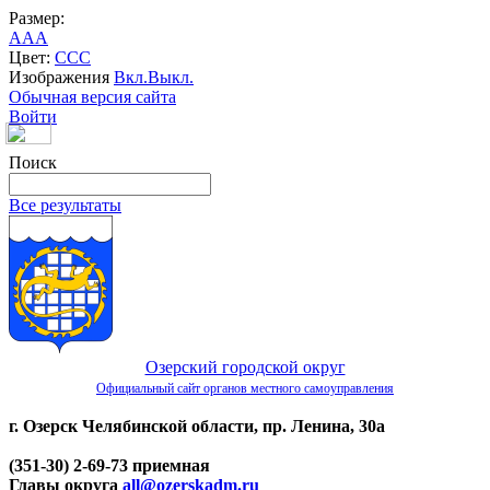
Размер:
A
A
A
Цвет:
C
C
C
Изображения
Вкл.
Выкл.
Обычная версия сайта
Войти
Поиск
Все результаты
Озерский городской округ
Официальный сайт органов местного самоуправления
г. Озерск Челябинской области, пр. Ленина, 30а
(351-30) 2-69-73 приемная
Главы округа
all@ozerskadm.ru