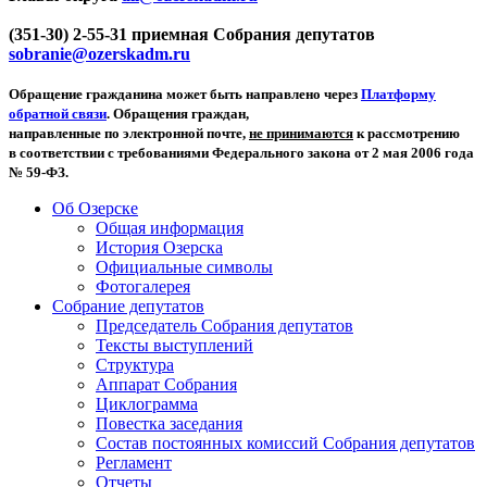
(351-30) 2-55-31 приемная Собрания депутатов
sobranie@ozerskadm.ru
Обращение гражданина может быть направлено через
Платформу
обратной связи
. Обращения граждан,
направленные по электронной почте,
не принимаются
к рассмотрению
в соответствии с требованиями Федерального закона от 2 мая 2006 года
№ 59-ФЗ.
Об Озерске
Общая информация
История Озерска
Официальные символы
Фотогалерея
Собрание депутатов
Председатель Собрания депутатов
Тексты выступлений
Структура
Аппарат Собрания
Циклограмма
Повестка заседания
Состав постоянных комиссий Собрания депутатов
Регламент
Отчеты