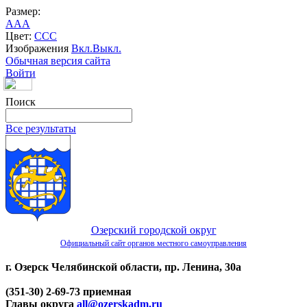
Размер:
A
A
A
Цвет:
C
C
C
Изображения
Вкл.
Выкл.
Обычная версия сайта
Войти
Поиск
Все результаты
Озерский городской округ
Официальный сайт органов местного самоуправления
г. Озерск Челябинской области, пр. Ленина, 30а
(351-30) 2-69-73 приемная
Главы округа
all@ozerskadm.ru