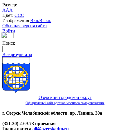
Размер:
A
A
A
Цвет:
C
C
C
Изображения
Вкл.
Выкл.
Обычная версия сайта
Войти
Поиск
Все результаты
Озерский городской округ
Официальный сайт органов местного самоуправления
г. Озерск Челябинской области, пр. Ленина, 30а
(351-30) 2-69-73 приемная
Главы округа
all@ozerskadm.ru