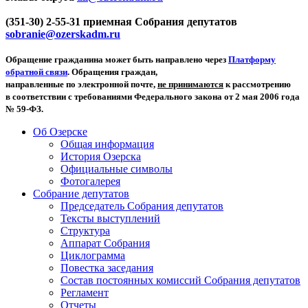
(351-30) 2-55-31 приемная Собрания депутатов
sobranie@ozerskadm.ru
Обращение гражданина может быть направлено через
Платформу
обратной связи
. Обращения граждан,
направленные по электронной почте,
не принимаются
к рассмотрению
в соответствии с требованиями Федерального закона от 2 мая 2006 года
№ 59-ФЗ.
Об Озерске
Общая информация
История Озерска
Официальные символы
Фотогалерея
Собрание депутатов
Председатель Собрания депутатов
Тексты выступлений
Структура
Аппарат Собрания
Циклограмма
Повестка заседания
Состав постоянных комиссий Собрания депутатов
Регламент
Отчеты