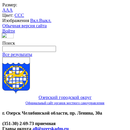
Размер:
A
A
A
Цвет:
C
C
C
Изображения
Вкл.
Выкл.
Обычная версия сайта
Войти
Поиск
Все результаты
Озерский городской округ
Официальный сайт органов местного самоуправления
г. Озерск Челябинской области, пр. Ленина, 30а
(351-30) 2-69-73 приемная
Главы округа
all@ozerskadm.ru