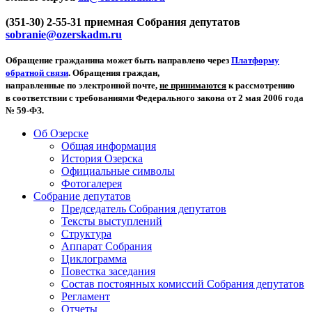
(351-30) 2-55-31 приемная Собрания депутатов
sobranie@ozerskadm.ru
Обращение гражданина может быть направлено через
Платформу
обратной связи
. Обращения граждан,
направленные по электронной почте,
не принимаются
к рассмотрению
в соответствии с требованиями Федерального закона от 2 мая 2006 года
№ 59-ФЗ.
Об Озерске
Общая информация
История Озерска
Официальные символы
Фотогалерея
Собрание депутатов
Председатель Собрания депутатов
Тексты выступлений
Структура
Аппарат Собрания
Циклограмма
Повестка заседания
Состав постоянных комиссий Собрания депутатов
Регламент
Отчеты