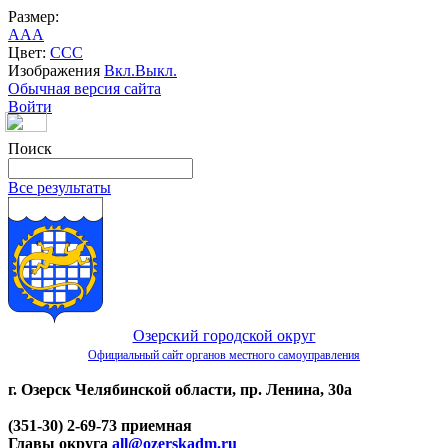
Размер:
A
A
A
Цвет:
C
C
C
Изображения
Вкл.
Выкл.
Обычная версия сайта
Войти
Поиск
Все результаты
Озерский городской округ
Официальный сайт органов местного самоуправления
г. Озерск Челябинской области, пр. Ленина, 30а
(351-30) 2-69-73 приемная
Главы округа
all@ozerskadm.ru