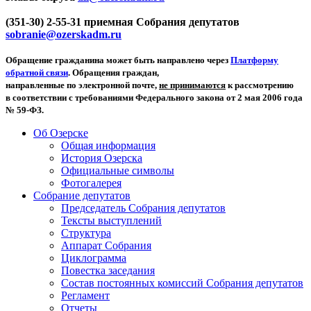
(351-30) 2-55-31 приемная Собрания депутатов
sobranie@ozerskadm.ru
Обращение гражданина может быть направлено через
Платформу
обратной связи
. Обращения граждан,
направленные по электронной почте,
не принимаются
к рассмотрению
в соответствии с требованиями Федерального закона от 2 мая 2006 года
№ 59-ФЗ.
Об Озерске
Общая информация
История Озерска
Официальные символы
Фотогалерея
Собрание депутатов
Председатель Собрания депутатов
Тексты выступлений
Структура
Аппарат Собрания
Циклограмма
Повестка заседания
Состав постоянных комиссий Собрания депутатов
Регламент
Отчеты