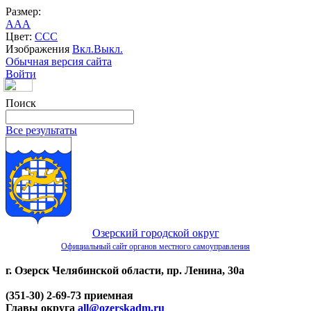
Размер:
A
A
A
Цвет:
C
C
C
Изображения
Вкл.
Выкл.
Обычная версия сайта
Войти
Поиск
Все результаты
Озерский городской округ
Официальный сайт органов местного самоуправления
г. Озерск Челябинской области, пр. Ленина, 30а
(351-30) 2-69-73 приемная
Главы округа
all@ozerskadm.ru